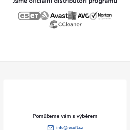
Jsme oficiální distributoři programů
Z
á
p
a
t
info
@
resoft.cz