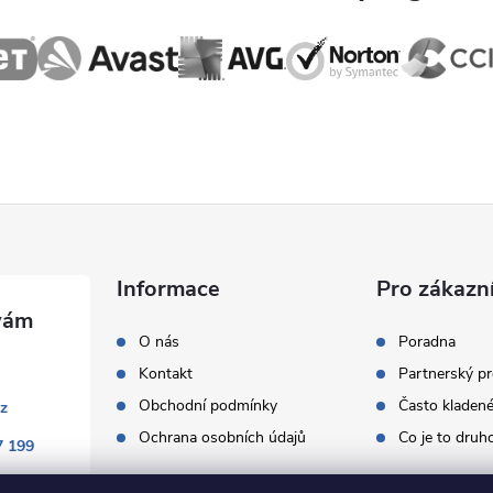
c
p
v
k
y
Informace
Pro zákazn
v
O nás
Poradna
ý
Kontakt
Partnerský p
p
Obchodní podmínky
Často kladené
cz
Ochrana osobních údajů
Co je to druh
7 199