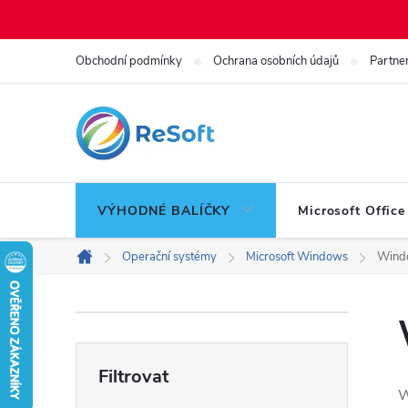
Přejít
Obchodní podmínky
Ochrana osobních údajů
Partne
na
obsah
VÝHODNÉ BALÍČKY
Microsoft Office
Operační systémy
Microsoft Windows
Wind
Domů
P
o
W