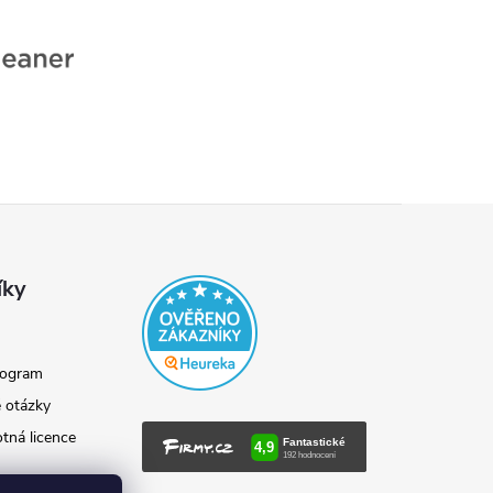
íky
rogram
 otázky
otná licence