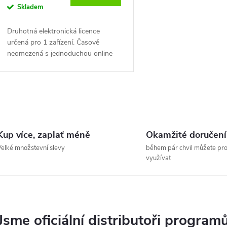
o
Skladem
u
d
Druhotná elektronická licence
k
určená pro 1 zařízení. Časově
u
neomezená s jednoduchou online
t
aktivací, případně pomocí telefonní
k
linky Microsoft. Licence není
přenositelná - nelze...
ů
t
O
v
ů
Kup více, zaplať méně
Okamžité doručení
elké množstevní slevy
během pár chvil můžete pr
využívat
á
d
a
Jsme oficiální distributoři program