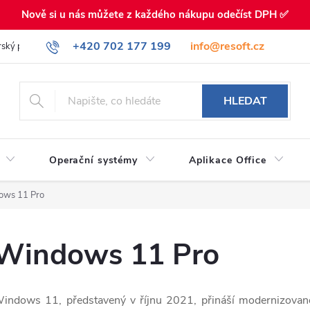
Nově si u nás můžete z každého nákupu odečíst DPH ✅
+420 702 177 199
info@resoft.cz
rský program
HLEDAT
Operační systémy
Aplikace Office
ows 11 Pro
Windows 11 Pro
indows 11, představený v říjnu 2021, přináší modernizované