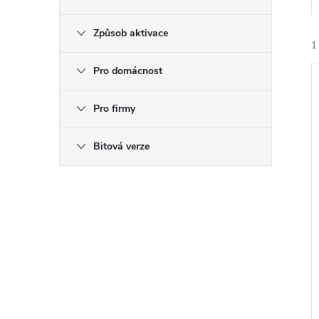
n
Způsob aktivace
e
1
Pro domácnost
l
Pro firmy
Bitová verze
í
i