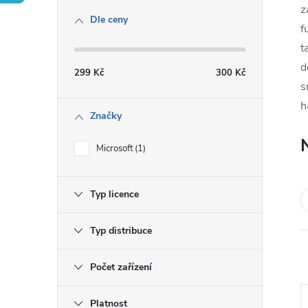
s
z
Dle ceny
f
t
t
d
r
299
Kč
300
Kč
s
a
h
Značky
n
Microsoft
1
n
Typ licence
í
Typ distribuce
p
Počet zařízení
a
Platnost