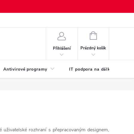
NÁKUPNÍ
KOŠÍK
Prázdný košík
Přihlášení
Antivirové programy
IT podpora na dálku
Po
 uživatelské rozhraní s přepracovaným designem,