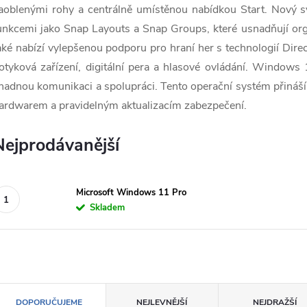
aoblenými rohy a centrálně umístěnou nabídkou Start. Nový sy
unkcemi jako Snap Layouts a Snap Groups, které usnadňují or
aké nabízí vylepšenou podporu pro hraní her s technologií Dir
otyková zařízení, digitální pera a hlasové ovládání. Windows
nadnou komunikaci a spolupráci. Tento operační systém přináší
ardwarem a pravidelným aktualizacím zabezpečení.
Nejprodávanější
Microsoft Windows 11 Pro
Skladem
Ř
DOPORUČUJEME
NEJLEVNĚJŠÍ
NEJDRAŽŠÍ