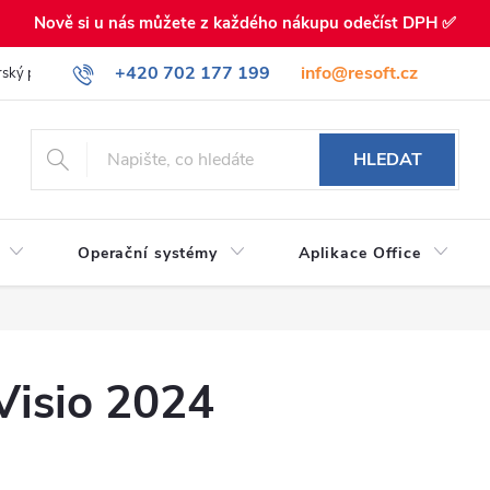
Nově si u nás můžete z každého nákupu odečíst DPH ✅
+420 702 177 199
info@resoft.cz
rský program
HLEDAT
Operační systémy
Aplikace Office
Visio 2024