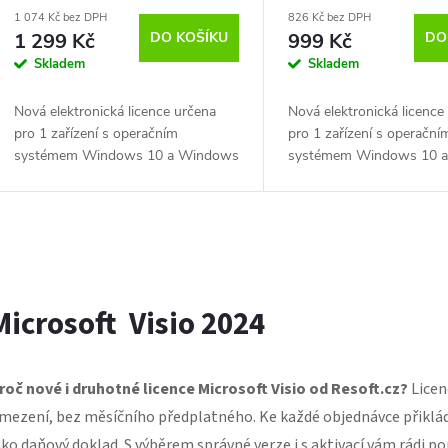
r
aktivace přes Microsoft účet
aktivace přes Microso
1 074 Kč bez DPH
826 Kč bez DPH
d
1 299 Kč
DO KOŠÍKU
999 Kč
DO
o
Skladem
Skladem
u
d
Nová elektronická licence určena
Nová elektronická licence
k
pro 1 zařízení s operačním
pro 1 zařízení s operační
u
systémem Windows 10 a Windows
systémem Windows 10 
t
11. Časově neomezená s
11. Časově neomezená s
k
jednoduchou aktivací přes
jednoduchou aktivací pře
Microsoft účet. Licence je...
Microsoft účet. Licence je.
ů
t
O
v
ů
Microsoft Visio 2024
á
roč nové i druhotné licence Microsoft Visio od Resoft.cz?
Licen
d
mezení, bez měsíčního předplatného. Ke každé objednávce přikládá
ako daňový doklad. S výběrem správné verze i s aktivací vám rádi 