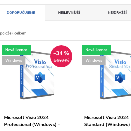
Ř
DOPORUČUJEME
NEJLEVNĚJŠÍ
NEJDRAŽŠÍ
a
položek celkem
z
V
Nová licence
Nová licence
e
–34 %
ý
Windows
Windows
1 990 Kč
n
p
p
s
r
p
Microsoft Visio 2024
Microsoft Visio 2024
o
Professional (Windows) -
Standard (Windows) 