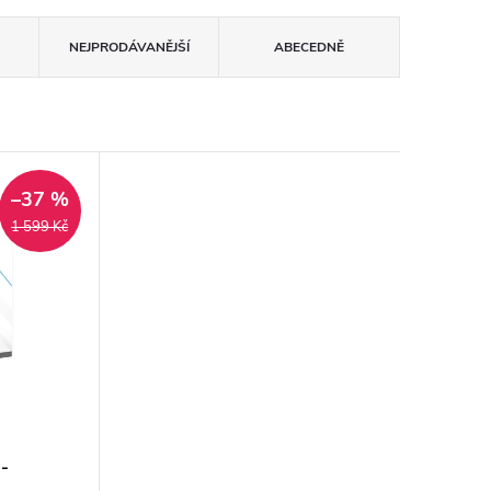
NEJPRODÁVANĚJŠÍ
ABECEDNĚ
–37 %
1 599 Kč
-