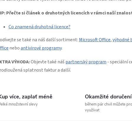
a
IP: Přečte si článek o druhotných licencích v rámci naší znalos
c
Co znamená druhotná licence?
p
odívejte se také na náš další sortiment:
Microsoft Office
,
výhodné b
ffice
nebo
antivirové programy
.
v
XTRA VÝHODA:
Objevte také náš
partnerský program
- speciální c
rodloužená splatnost faktur a další.
k
y
Kup více, zaplať méně
Okamžité doručení
v
elké množstevní slevy
během pár chvil můžete pr
ý
využívat
p