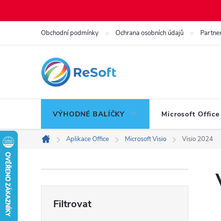
Přejít
Obchodní podmínky
Ochrana osobních údajů
Partne
na
obsah
VÝHODNÉ BALÍČKY
Microsoft Office
Aplikace Office
Microsoft Visio
Visio 2024
Domů
P
o