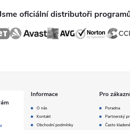
s
Jsme oficiální distributoři program
u
Informace
Pro zákazn
O nás
Poradna
Kontakt
Partnerský p
Obchodní podmínky
Často kladené
cz