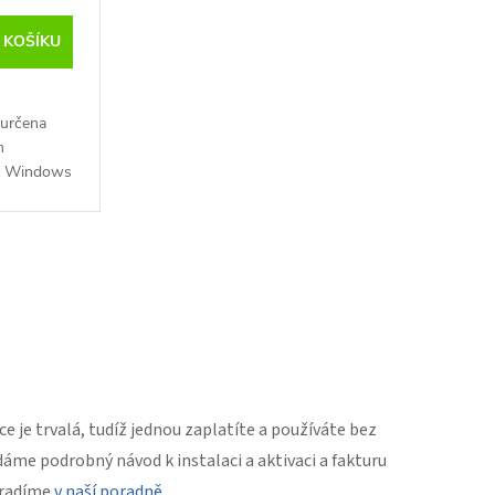
ft účet
 KOŠÍKU
 určena
m
a Windows
s
..
ce je trvalá, tudíž jednou zaplatíte a používáte bez
me podrobný návod k instalaci a aktivaci a fakturu
poradíme
v naší poradně
.