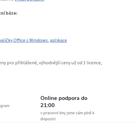
tní báze:
alíčky Office s Windows
,
aplikace
eny pro přihlášené, výhodnější ceny už od 1 licence,
Online podpora do
21:00
ogram
v pracovní dny jsme vám plně k
dispozici