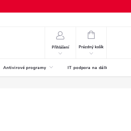
NÁKUPNÍ
KOŠÍK
Prázdný košík
Přihlášení
Antivirové programy
IT podpora na dálku
Po