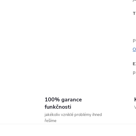
T
í
P
O
r
E
p
100% garance
funkčnosti
V
jakékoliv vzniklé problémy ihned
řešíme