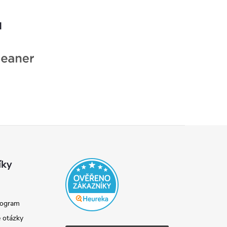
ů
íky
rogram
 otázky