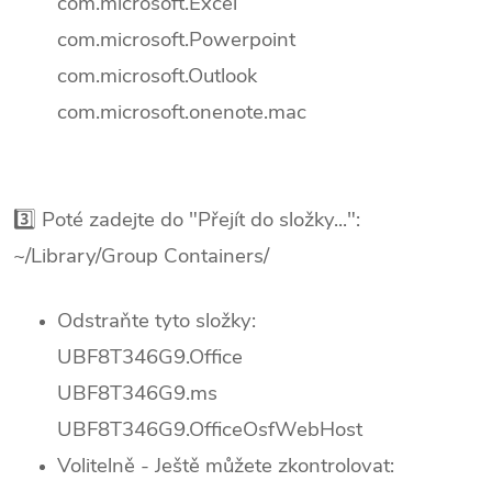
com.microsoft.Excel
com.microsoft.Powerpoint
com.microsoft.Outlook
com.microsoft.onenote.mac
3️⃣
Poté zadejte do "Přejít do složky...":
~/Library/Group Containers/
Odstraňte tyto složky:
UBF8T346G9.Office
UBF8T346G9.ms
UBF8T346G9.OfficeOsfWebHost
Volitelně - Ještě můžete zkontrolovat: