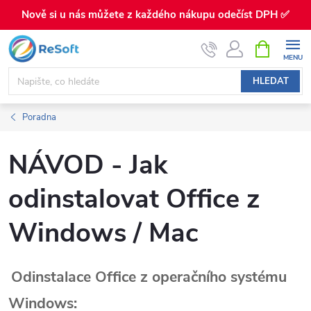
Nově si u nás můžete z každého nákupu odečíst DPH ✅
Přejít
NÁKUPNÍ
KOŠÍK
na
obsah
HLEDAT
Poradna
NÁVOD - Jak
odinstalovat Office z
Windows / Mac
Odinstalace Office z operačního systému
Windows: