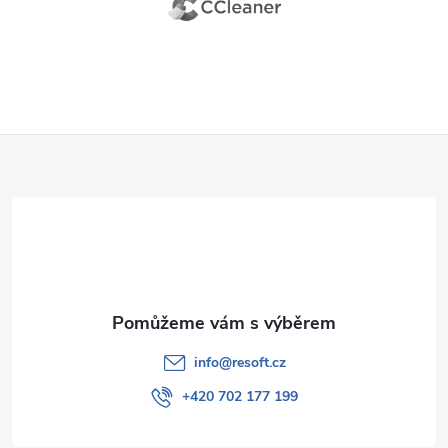
Z
á
p
a
t
info
@
resoft.cz
í
+420 702 177 199