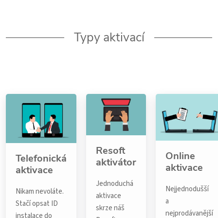
Typy aktivací
Resoft
Online
Telefonická
aktivátor
aktivace
aktivace
Jednoduchá
Nejjednodušší
Nikam nevoláte.
aktivace
a
Stačí opsat ID
skrze náš
nejprodávanější
instalace do