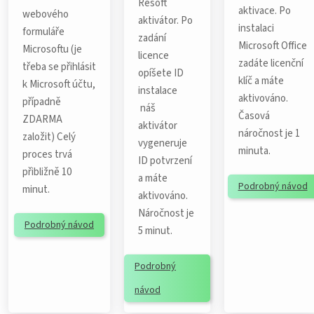
Resoft
aktivace. Po
webového
aktivátor. Po
instalaci
formuláře
zadání
Microsoft Office
Microsoftu (je
licence
zadáte licenční
třeba se přihlásit
opíšete ID
klíč a máte
k Microsoft účtu,
instalace
aktivováno.
případně
náš
Časová
ZDARMA
aktivátor
náročnost je 1
založit) Celý
vygeneruje
minuta.
proces trvá
ID potvrzení
přibližně 10
a máte
Podrobný návod
minut.
aktivováno.
Náročnost je
Podrobný návod
5 minut.
Podrobný
návod