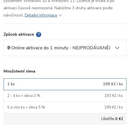
systémem Windows 10 a Windows 11. Licence je trvalá a po
aktivaci časově neomezená. Nabízíme 3 druhy aktivace podle
náročnosti.
Detailní informace
Způsob aktivace
?
Množstevní sleva
1 ks
199 Kč
/ ks
2 - 4 ks = sleva 3 %
193 Kč
/ ks
5 a více ks = sleva 5 %
189 Kč
/ ks
Ušetříte
0 Kč