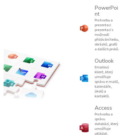
PowerPoi
nt
Pro tvorbu a
prezentaci
prezentací s
možností
přidávání textu,
obrázků, grafů
a dalších prvků.
Outlook
Emailový
klient, který
umožňuje
správu e-mailů,
kalendáře,
úkolů a
kontaktů.
Access
Pro tvorbu a
správu
databází, který
umožňuje
ukládat,