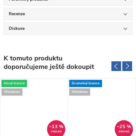
Recenze
Diskuse
K tomuto produktu
doporučujeme ještě dokoupit
Nová licence
Druhotná licence
Windows
Windows
–13 %
–25 %
740 Kč
399 Kč