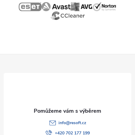
Z
á
p
a
t
info
@
resoft.cz
+420 702 177 199