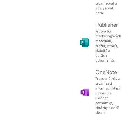
organizovat a
analyzovat
data.
Publisher
Pro tvorbu
marketingových
materiálů,
brožur, letáků,
plakátů a
dalších
dokumentů.
OneNote
Pro poznámky a
organizaci
informací, který
umožňuje
ukládat
poznámky,
obrázky a další
obsah.