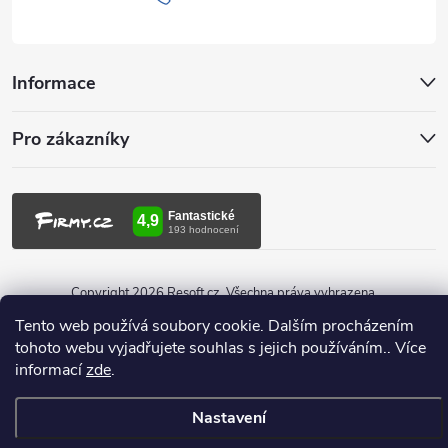
í
Informace
Pro zákazníky
Copyright 2026
Resoft.cz
. Všechna práva vyhrazena.
Tento web používá soubory cookie. Dalším procházením
Vytvořil Shoptet
tohoto webu vyjadřujete souhlas s jejich používáním.. Více
informací
zde
.
Nastavení