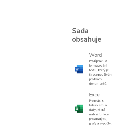
Sada
obsahuje
Word
Pro úpravu a
formátování
textu, který je
široce používán
pro tvorbu
dokumentů.
Excel
Pro práci s
tabulkami a
daty, která
nabízí funkce
pro analýzu,
grafy a výpočty.