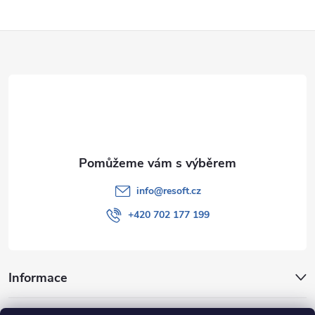
Z
á
p
a
t
info
@
resoft.cz
í
+420 702 177 199
Informace