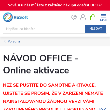
Nově si u nás můžete z každého nákupu odečíst DPH ✅
Přejít
NÁKUPNÍ
KOŠÍK
na
obsah
HLEDAT
Poradna
NÁVOD OFFICE -
Online aktivace
NEŽ SE PUSTÍTE DO SAMOTNÉ AKTIVACE,
UJISTĚTE SE PROSÍM, ŽE V ZAŘÍZENÍ NEMÁTE
NAINSTALOVANOU ŽÁDNOU VERZI VÁMI
ZAKOUPENÉHO PRODUKTU. POKUD ANO,
TAK