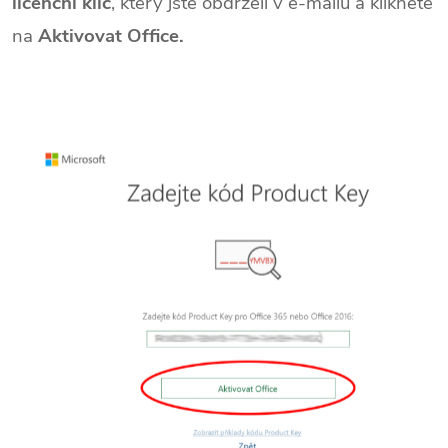
licenční klíč
, který jste obdrželi v e-mailu a klikněte
na
Aktivovat Office.